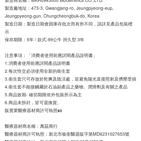
製造廠地址：473-3, Gwangjang-ro, Jeungpyeong-eup, 
Jeungpyeong-gun, Chungcheongbuk-do, Korea
製造日期：製造日期會因庫存批次而有所不同，請詳見產品包裝標
示
保存期限：5年 / 款式-99公牛 持久型 3年
注意事項：「消費者使用前應詳閱產品說明書」
1.消費者使用前應詳閱產品說明書
2.每次性交必須使用全新的衛生套
3.衛生套只可存放於乾爽及陰涼處，並避免陽光直接照射及擠壓受損
4.衛生套不能接觸屬於石油副產品之藥物、潤滑劑及有關之產品
5.商品效期- 確切期限依外包裝所示為主
6.商品未拆封，皆可退換貨。
販賣業醫療器材商許可執照🪪
醫療器材商名稱：萬茲商行
醫療器材商許可執照：新北市板衛醫器販字第MD6231027653號