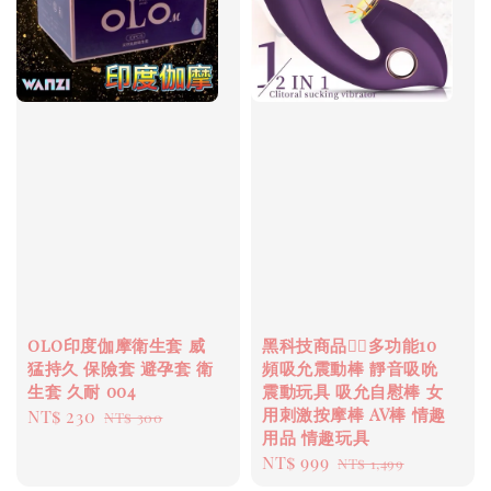
olo印度伽摩衛生套 威
黑科技商品❤️‍🔥多功能10
猛持久 保險套 避孕套 衛
頻吸允震動棒 靜音吸吮
生套 久耐 004
震動玩具 吸允自慰棒 女
用刺激按摩棒 AV棒 情趣
Sale
NT$ 230
Regular
NT$ 300
用品 情趣玩具
price
price
Sale
NT$ 999
Regular
NT$ 1,499
price
price