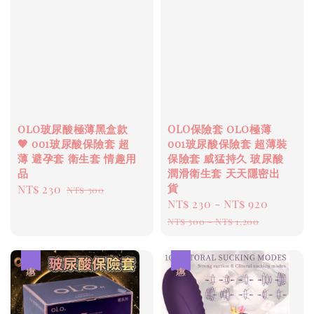
olo玻尿酸極薄黑盒款
OLO保險套 olo極薄
🖤 001玻尿酸保險套 超
001玻尿酸保險套 超薄裝
薄 避孕套 衛生套 情趣用
保險套 威猛持久 玻尿酸
品
潤滑衛生套 天天隱密出
貨
Sale
NT$ 230
Regular
NT$ 300
Sale
NT$ 230
-
NT$ 920
Regul
price
price
price
price
NT$ 300
-
NT$ 1,200
優惠
優惠