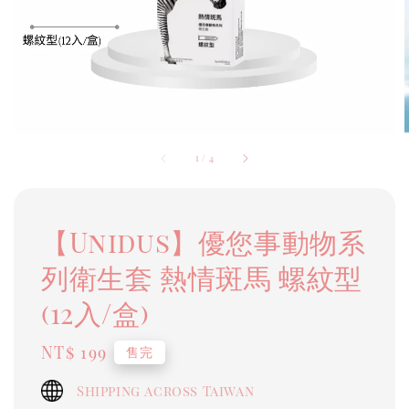
1
/
4
【Unidus】優您事動物系
列衛生套 熱情斑馬 螺紋型
(12入/盒)
Regular
NT$ 199
售完
price
Shipping across Taiwan